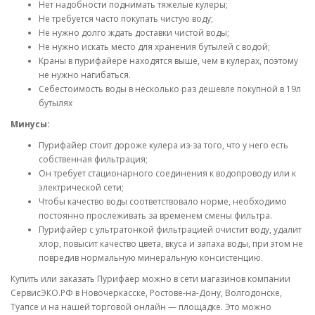
Нет надобности поднимать тяжелые кулеры;
Не требуется часто покупать чистую воду;
Не нужно долго ждать доставки чистой воды;
Не нужно искать место для хранения бутылей с водой;
Краны в пурифайере находятся выше, чем в кулерах, поэтому
не нужно нагибаться.
Себестоимость воды в несколько раз дешевле покупной в 19л
бутылях
Минусы:
Пурифайер стоит дороже кулера из-за того, что у него есть
собственная фильтрация;
Он требует стационарного соединения к водопроводу или к
электрической сети;
Чтобы качество воды соответствовало норме, необходимо
постоянно прослеживать за временем смены фильтра.
Пурифайер с ультратонкой фильтрацией очистит воду, удалит
хлор, повысит качество цвета, вкуса и запаха воды, при этом не
повредив нормальную минеральную консистенцию.
Купить или заказать Пурифаер можно в сети магазинов компании
СервисЭКО.РФ в Новочеркасске, Ростове-на-Дону, Волгодонске,
Туапсе и на нашей торговой онлайн — площадке. Это можно