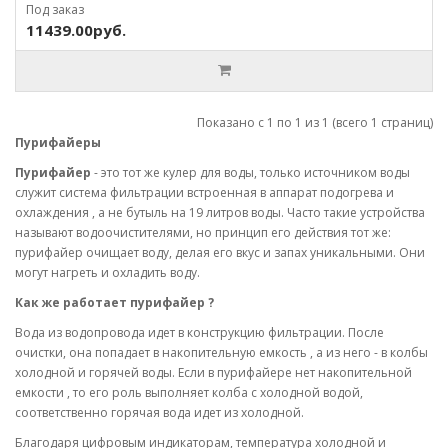
Под заказ
11439.00руб.
Показано с 1 по 1 из 1 (всего 1 страниц)
Пурифайеры
Пурифайер
- это тот же кулер для воды, только источником воды
служит система фильтрации встроенная в аппарат подогрева и
охлаждения , а не бутыль на 19 литров воды. Часто такие устройства
называют водоочистителями, но принцип его действия тот же:
пурифайер очищает воду, делая его вкус и запах уникальными. Они
могут нагреть и охладить воду.
Как же работает пурифайер ?
Вода из водопровода идет в конструкцию фильтрации. После
очистки, она попадает в накопительную емкость , а из него - в колбы
холодной и горячей воды. Если в пурифайере нет накопительной
емкости , то его роль выполняет колба с холодной водой,
соответственно горячая вода идет из холодной.
Благодаря цифровым индикаторам, температура холодной и