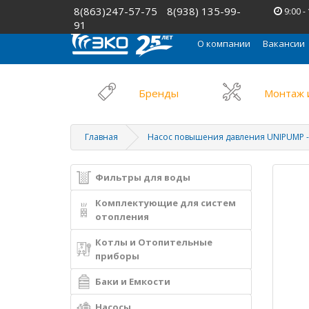
8(863)247-57-75
8(938) 135-99-
9:00 -
91
О компании
Вакансии
Бренды
Монтаж 
Главная
Насос повышения давления UNIPUMP - W
Фильтры для воды
Комплектующие для систем
отопления
Котлы и Отопительные
приборы
Баки и Емкости
Насосы