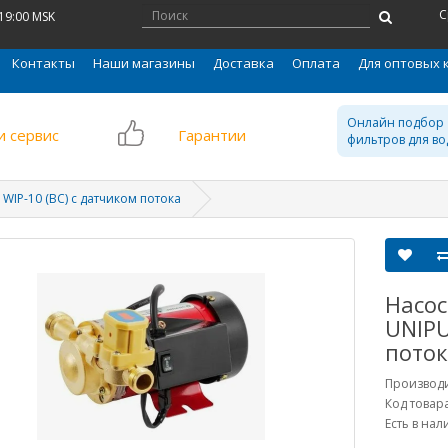
С
 19:00 MSK
Контакты
Наши магазины
Доставка
Оплата
Для оптовых 
Онлайн подбор
и сервис
Гарантии
фильтров для во
IP-10 (ВС) с датчиком потока
Насо
UNIPU
пото
Производ
Код товар
Есть в на