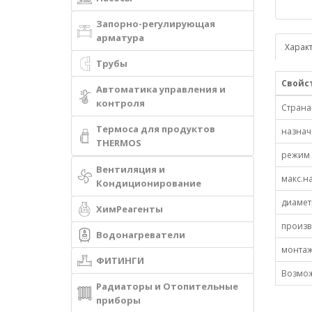
Запорно-регулирующая
арматура
Харак
Трубы
Свойс
Автоматика управления и
контроля
Страна
Термоса для продуктов
назнач
THERMOS
режим 
Вентиляция и
макс.н
Кондиционирование
диамет
ХимРеагенты
произв
Водонагреватели
монтаж
ФИТИНГИ
Возмож
Радиаторы и Отопительные
приборы