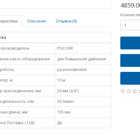
4859.0
Количеств
теристики
Описание
Отзывов (0)
тва
-производитель
РОССИЯ
ение насос.оборудования
для Повышения давления
работы
ручное/автомат
апор, м
10 м
р присоединения, мм
20 мм (3/4")
одительность, л/м
20 л/мин
ная длина, мм
155 мм
на Поставка с НДС
Да