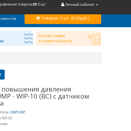
равнение товаров
0 шт.
Личный кабинет
Товаров:
0 шт. (0.00руб.)
клиентов
Онлайн заявка
ды
и сервисный центр
с повышения давления
MP - WIP-10 (ВС) с датчиком
ка
итель
UNIPUMP
а 80130
личии