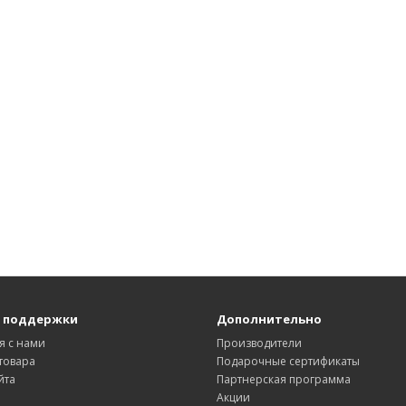
 поддержки
Дополнительно
я с нами
Производители
товара
Подарочные сертификаты
йта
Партнерская программа
Акции