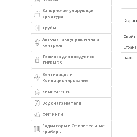
Запорно-регулирующая
арматура
Харак
Трубы
Свойс
Автоматика управления и
контроля
Страна
Термоса для продуктов
назнач
THERMOS
Вентиляция и
Кондиционирование
ХимРеагенты
Водонагреватели
ФИТИНГИ
Радиаторы и Отопительные
приборы