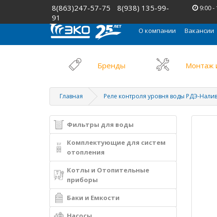
8(863)247-57-75
8(938) 135-99-
9:00 -
91
О компании
Вакансии
Бренды
Монтаж 
Главная
Реле контроля уровня воды РДЭ-Налив-2
Фильтры для воды
Комплектующие для систем
отопления
Котлы и Отопительные
приборы
Баки и Емкости
Насосы