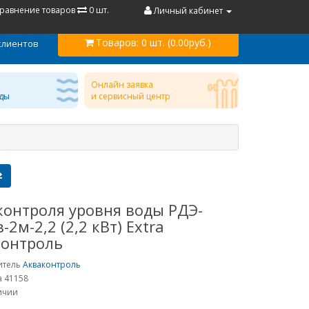
равнение товаров
0 шт.
Личный кабинет
Товаров:
0 шт. (0.00руб.)
клиентов
Онлайн заявка
ды
и сервисный центр
контроля уровня воды РДЭ-
-2м-2,2 (2,2 кВт) Extra
контроль
итель
Акваконтроль
а 41158
личии