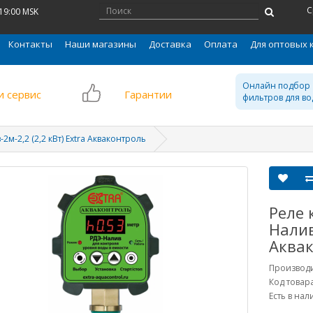
С
 19:00 MSK
Контакты
Наши магазины
Доставка
Оплата
Для оптовых 
Онлайн подбор
и сервис
Гарантии
фильтров для во
м-2,2 (2,2 кВт) Extra Акваконтроль
Реле 
Налив
Аква
Производ
Код товар
Есть в на