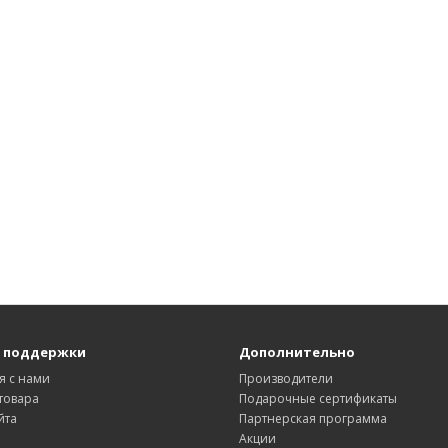
 поддержки
Дополнительно
я с нами
Производители
товара
Подарочные сертификаты
йта
Партнерская программа
Акции